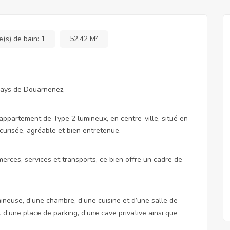
e(s) de bain:
1
52.42 M²
 Pays de Douarnenez,
appartement de Type 2 lumineux, en centre-ville, situé en
urisée, agréable et bien entretenue.
rces, services et transports, ce bien offre un cadre de
neuse, d’une chambre, d’une cuisine et d’une salle de
 d’une place de parking, d’une cave privative ainsi que