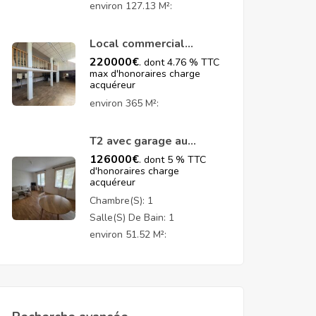
environ 127.13 M²:
Local commercial
proche centre-ville
220000
€
. dont 4.76 % TTC
max d'honoraires charge
acquéreur
environ 365 M²:
T2 avec garage au
centre-ville de
126000
€
. dont 5 % TTC
Douarnenez
d'honoraires charge
acquéreur
Chambre(s):
1
Salle(s) De Bain:
1
environ 51.52 M²: