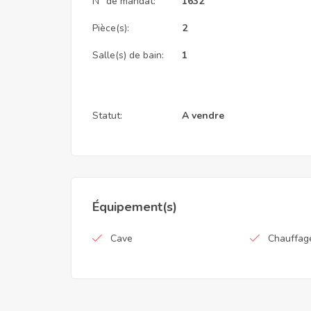
N° de mandat:
1632
Pièce(s):
2
Salle(s) de bain:
1
Statut:
A vendre
Équipement(s)
Cave
Chauffage 