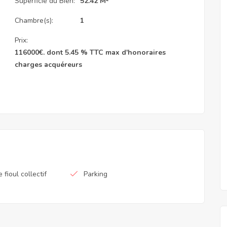
Superficie du Bien:
52.42 M²
Chambre(s):
1
Prix:
116000
€
. dont 5.45 % TTC max d'honoraires
charges acquéreurs
fioul collectif
Parking